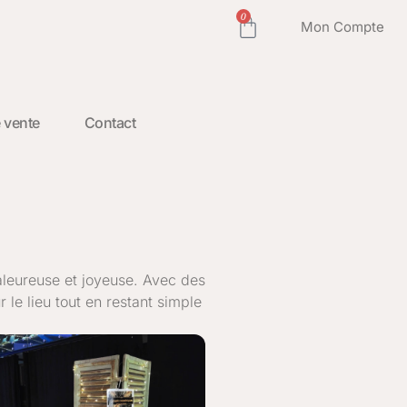
0
Mon Compte
 vente
Contact
aleureuse et joyeuse. Avec des
 le lieu tout en restant simple