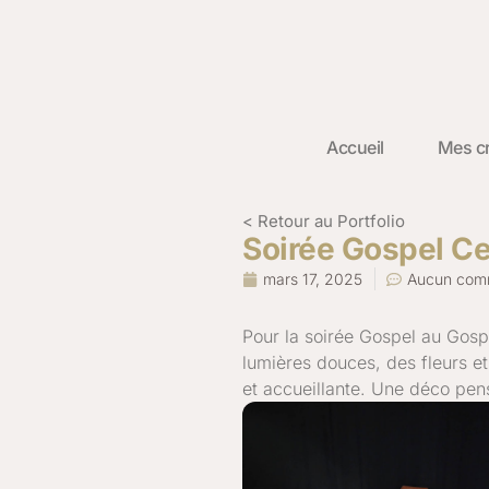
Accueil
Mes cr
< Retour au Portfolio
Soirée Gospel Ce
mars 17, 2025
Aucun com
Pour la soirée Gospel au Gosp
lumières douces, des fleurs et
et accueillante. Une déco pe