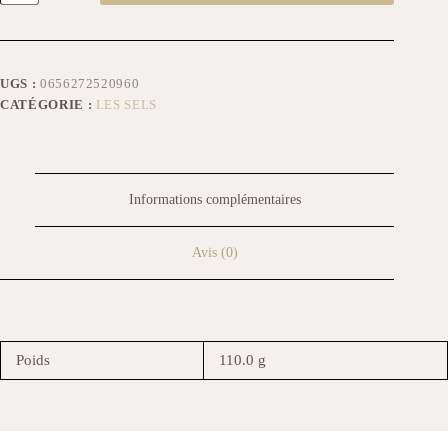
UGS :
0656272520960
CATÉGORIE :
LES SELS
Informations complémentaires
Avis (0)
Poids
110.0 g