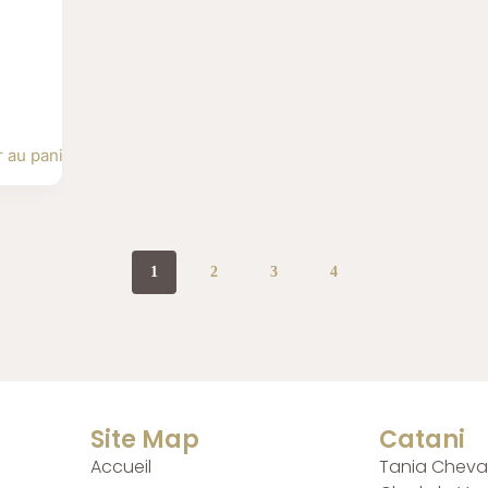
r au panier
1
2
3
4
Site Map
Catani
Accueil
Tania Cheval