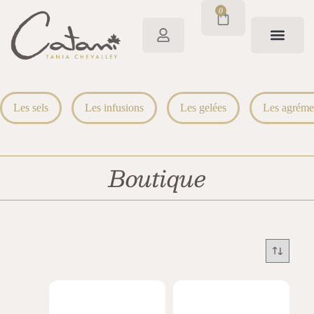
0
Les sels
Les infusions
Les gelées
Les agréme
Boutique