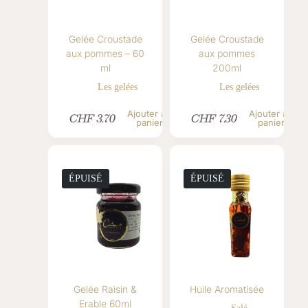
Gelée Croustade
Gelée Croustade
aux pommes – 60
aux pommes
ml
200ml
Les gelées
Les gelées
Ajouter au
Ajouter au
CHF
3.70
CHF
7.30
panier
panier
ÉPUISÉ
ÉPUISÉ
Gelée Raisin &
Huile Aromatisée
Erable 60ml