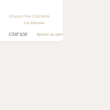
Infusion Fée Clôchette
Les infusions
CHF
8.50
Ajouter au panier