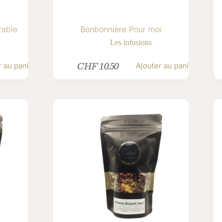
rable
Bonbonnière Pour moi
Les infusions
CHF
10.50
r au panier
Ajouter au panier