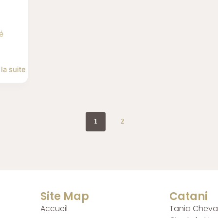
é
 la suite
1
2
Site Map
Catani
Accueil
Tania Cheval