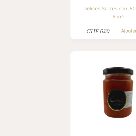
Délices Sucrés noix 80
Sucré
CHF
6.20
Ajoute