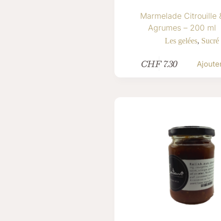
Marmelade Citrouille 
Agrumes – 200 ml
Les gelées
,
Sucré
CHF
7.30
Ajoute