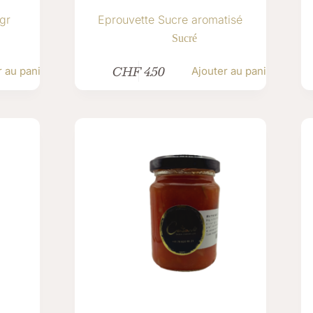
gr
Eprouvette Sucre aromatisé
Sucré
CHF
4.50
r au panier
Ajouter au panier