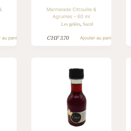
&
Marmelade Citrouille &
Agrumes – 60 ml
Les gelées
,
Sucré
CHF
3.70
r au panier
Ajouter au panier