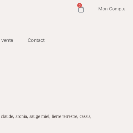
0
Mon Compte
 vente
Contact
laude, aronia, sauge miel, lierre terrestre, cassis,