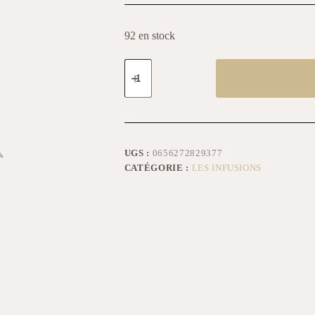
92 en stock
UGS :
0656272829377
CATÉGORIE :
LES INFUSIONS