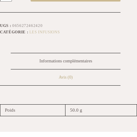
UGS :
0656272462420
CATÉGORIE :
LES INFUSIONS
Informations complémentaires
Avis (0)
Poids
50.0 g