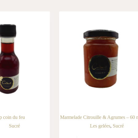
p coin du feu
Marmelade Citrouille & Agrumes – 60 
Sucré
Les gelées
,
Sucré