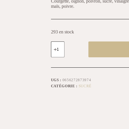
Courgette, oignon, poivron, sucre, vinaigre,
maïs, poivre.
293 en stock
UGS :
0656272873974
CATÉGORIE :
SUCRÉ